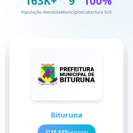
163
K+
9
100%
População Atendida
Municípios
Cobertura SUS
Bituruna
15.533
habitantes