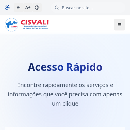
A+
A-
SERVIÇO DE URGÊNCIA 24 HORAS
192
SAMU Regional
6ª Região de Saúde do Paraná
Conheça nossa estrutura
Acesso Rápido
Encontre rapidamente os serviços e
informações que você precisa com apenas
um clique